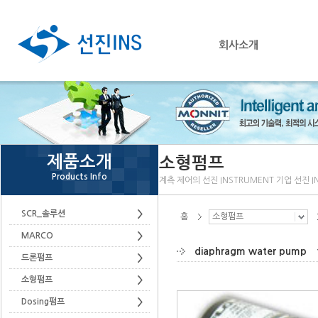
회사소개
제품소개
소형펌프
Products Info
계측 제어의 선진 INSTRUMENT 기업 선진 I
SCR_솔루션
홈
소형펌프
MARCO
diaphragm water pump
드론펌프
소형펌프
Dosing펌프