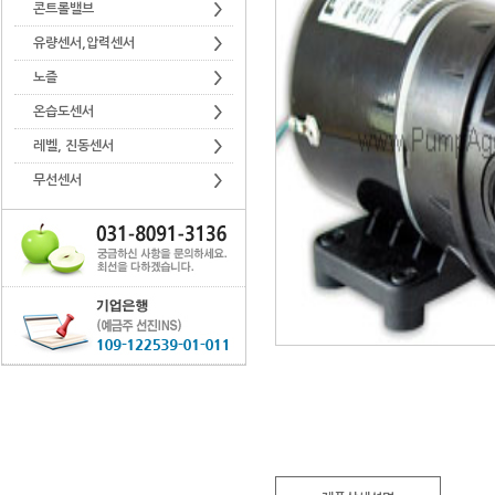
콘트롤밸브
유량센서,압력센서
노즐
온습도센서
레벨, 진동센서
무선센서