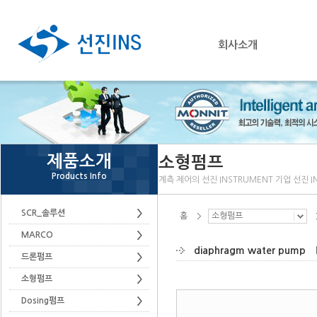
회사소개
제품소개
소형펌프
Products Info
계측 제어의 선진 INSTRUMENT 기업 선진 I
SCR_솔루션
홈
소형펌프
MARCO
diaphragm water pump
드론펌프
소형펌프
Dosing펌프