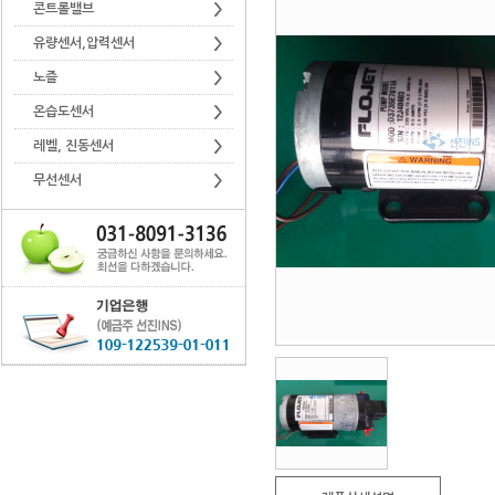
콘트롤밸브
유량센서,압력센서
노즐
온습도센서
레벨, 진동센서
무선센서